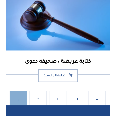
كتابة عريضة ، صحيفة دعوى
إضافة إلى السلة
٤
٣
٢
١
→