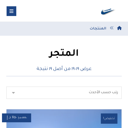
المنتجات
المتجر
عرض ١٩–١٩ من أصل ١٩ نتيجة
١١٥٠
د.إ
١٣٨٠
د.إ
تخفيض!