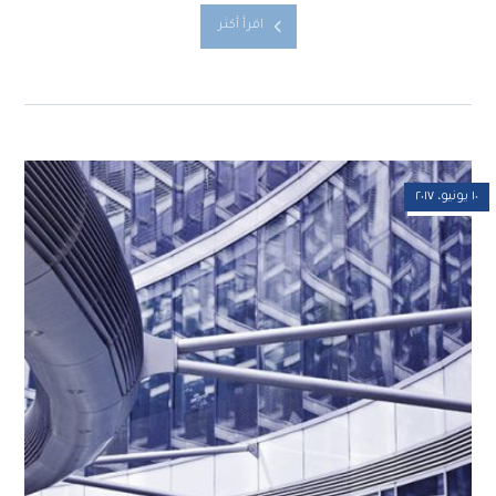
اقرأ أكثر
١٠ يونيو، ٢٠١٧