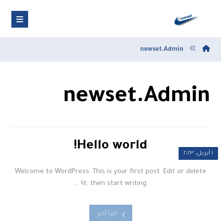
newset.Admin
newset.Admin
Hello world!
١ أبريل، ٢٠٢٣
Welcome to WordPress. This is your first post. Edit or delete
it, then start writing! ...
اقرأ أكثر