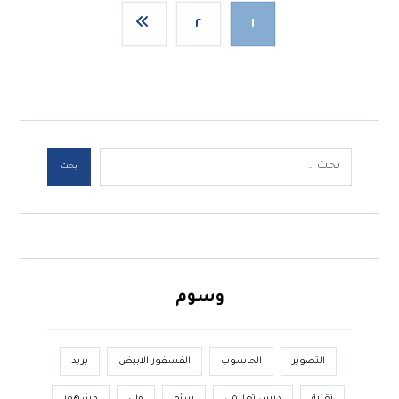
٢
١
بحث
وسوم
التصوير
الحاسوب
الفسفور الابيض
بريد